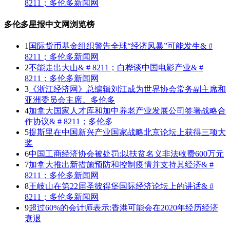
8211；多伦多新闻网
多伦多星报中文网浏览榜
1
国际货币基金组织警告全球“经济风暴”可能发生& #
8211；多伦多新闻网
2
不能走出大山& # 8211；白桦谈中国电影产业& #
8211；多伦多新闻网
3
《浙江经济网》总编辑刘江成为世界协会常务副主席和
亚洲委员会主席。多伦多
4
加拿大国家人才库和加中养老产业发展公司签署战略合
作协议& # 8211；多伦多
5
提斯里在中国新兴产业国家战略北京论坛上获得三项大
奖
6
中国工商经济协会被处罚:以扶贫名义非法收费600万元
7
加拿大推出新措施预防和控制疫情并支持其经济& #
8211；多伦多新闻网
8
王岐山在第22届圣彼得堡国际经济论坛上的讲话& #
8211；多伦多新闻网
9
超过60%的会计师表示:香港可能会在2020年经历经济
衰退