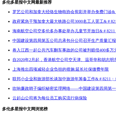
多伦多星报中文网最新推荐
罗艺公司和加拿大经络生物电协会剪彩并举办免费门诊& # 
政府紧急干预加拿大最大铁路公司3000名工人罢工& # 8
海南航空公司空多伦多办事处举办儿童节开放日& # 821
中国建设第四局第五公司总承包分公司召开生产质量汇报
卷入江西一起公共汽车翻车事故的公司被判赔偿400多万
自2020年2月起，香港航空公司空天津、温哥华和胡志明
上海推出四项减轻企业负担的措施:延长社保缴费年限
联邦小企业和旅游部长谈加中旅游年筹备工作& # 8211
吹响廉政哨子编织秘密监理网络——中国建设第四局第一
云起山公司将为每位员工购买流行病保险
多伦多星报中文网浏览榜