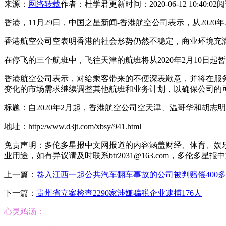
来源：
网络转载
作者：杜学君
更新时间：2020-06-12 10:40:02
阅
香港，11月29日，中国之星新闻-香港航空公司表示，从202
香港航空公司空表明香港的社会形势仍然不稳定，商业环境充
在停飞的三个航班中，飞往天津的航班将从2020年2月10日起暂
香港航空公司表示，对给乘客带来的不便深表歉意，并将在服
变化的市场需求继续调整其他航班和业务计划，以确保公司的
标题：自2020年2月起，香港航空公司空天津、温哥华和胡志
地址：http://www.d3jt.com/xbsy/941.html
免责声明：多伦多星报中文网报道的内容涵盖财经、体育、娱
业用途，如有异议请及时联系btr2031@163.com，多伦多星
上一篇：
卷入江西一起公共汽车翻车事故的公司被判赔偿400多
下一篇：
贵州省立案检查2290家涉嫌骗税企业逮捕176人
心灵鸡汤：