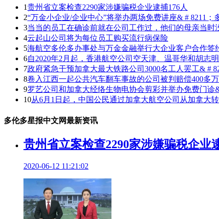
1
贵州省立案检查2290家涉嫌骗税企业逮捕176人
2
“万金小企业/企业中心”将举办两场免费讲座& # 8211
3
当当的员工在确诊前就在公司工作过，他们的母亲当时
4
云起山公司将为每位员工购买流行病保险
5
海航空多伦多办事处与万金金融举行大企业客户合作签约仪式
6
自2020年2月起，香港航空公司空天津、温哥华和胡志
7
政府紧急干预加拿大最大铁路公司3000名工人罢工& # 8
8
卷入江西一起公共汽车翻车事故的公司被判赔偿400多万
9
罗艺公司和加拿大经络生物电协会剪彩并举办免费门诊& #
10
从6月1日起，中国公民通过加拿大航空公司从加拿大
多伦多星报中文网最新资讯
贵州省立案检查2290家涉嫌骗税企业逮
2020-06-12 11:21:02